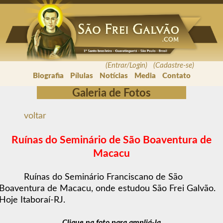
(Entrar/Login) (Cadastre-se)
Biografia
Pílulas
Notícias
Media
Contato
Galeria de Fotos
voltar
Ruínas do Seminário de São Boaventura de
Macacu
Ruínas do Seminário Franciscano de São
Boaventura de Macacu, onde estudou São Frei Galvão.
Hoje Itaboraí-RJ.
Clique na foto para ampliá-la