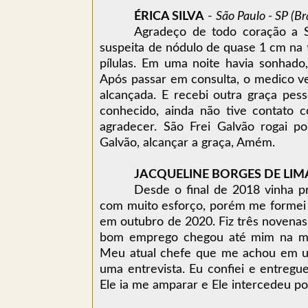
ÉRICA SILVA
-
São Paulo - SP (Bra
Agradeço de todo coração a S
suspeita de nódulo de quase 1 cm na t
pílulas. Em uma noite havia sonhado
Após passar em consulta, o medico ve
alcançada. E recebi outra graça pesso
conhecido, ainda não tive contato 
agradecer. São Frei Galvão rogai p
Galvão, alcançar a graça, Amém.
JACQUELINE BORGES DE LIM
Desde o final de 2018 vinha p
com muito esforço, porém me formei s
em outubro de 2020. Fiz três novena
bom emprego chegou até mim na min
Meu atual chefe que me achou em um
uma entrevista. Eu confiei e entregu
Ele ia me amparar e Ele intercedeu p