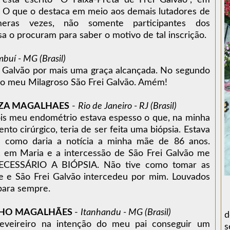
 está escrito "O Faixa-Preta de Frei Galvão", em
. O que o destaca em meio aos demais lutadores de
ras vezes, não somente participantes dos
o procuram para saber o motivo de tal inscrição.
buí - MG (Brasil)
i Galvão por mais uma graça alcançada. No segundo
ado meu Milagroso São Frei Galvão. Amém!
UZA MAGALHAES
-
Rio de Janeiro - RJ (Brasil)
ois meu endométrio estava espesso o que, na minha
to cirúrgico, teria de ser feita uma biópsia. Estava
a como daria a notícia a minha mãe de 86 anos.
, em Maria e a intercessão de São Frei Galvão me
ECESSÁRIO A BIÓPSIA. Não tive como tomar as
a e e São Frei Galvão intercedeu por mim. Louvados
 para sempre.
LHO MAGALHÃES
-
Itanhandu - MG (Brasil)
d
feveireiro na intenção do meu pai conseguir um
s