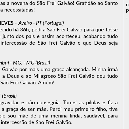
as a novena do São Frei Galvão! Gratidão ao Santo
n
a necessitadas!
P
-
NEVES
-
Aveiro - PT (Portugal)
ido há 36h, pedi a São Frei Galvão para que fosse
a junto dos pais e assim aconteceu, acabando tudo
a intercessão de São Frei Galvão e que Deus seja
buí - MG. - MG (Brasil)
i Galvão por mais uma graça alcançada. Minha irmã
s a Deus e ao Milagroso São Frei Galvão deu tudo
 São Frei Galvão. Amém!
 (Brasil)
ravidar e não conseguia. Tomei as pílulas e fiz a
i a graça de ser mãe. Perdi meu primeiro filho, tive
je sou mãe de uma menina linda, saudável, para
 intercessão de Sao Frei Galvão.