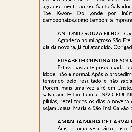
no seu uniforme de luta, às costas
agradecimento ao seu Santo Salvador
Tae Kwon- Do ,onde por inúme
campeonatos,como também a imprensa 
ANTONIO SOUZA FILHO
-
Cam
Agradeço ao milagroso São Fre
dia da novena, já fui atendido. Obrig
ELISABETH CRISTINA DE SO
Estava bastante preocupada, p
idade, não é normal. Após o procedimen
temendo pelo resultado e não sabi
Porem, mais uma vez a fé em Cristo
salvaram. Estou bem e NÃO FOI N
pílulas, rezei todos os dias a noven
sejam Jesus, Maria e São Frei Galvão
AMANDA MARIA DE CARVA
Acendi uma vela virtual em 