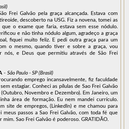
sil)
ão Frei Galvão pela graça alcançada. Estava com
ireoide, descoberto na USG. Fiz a novena, tomei as
, que o exame que faria, estava sem esse nódulo.
rificou e não tinha nódulo algum, agradeço a graça
al, fiquei muito feliz. E pedi outra graça para um
com o mesmo, quando tiver e sobre a graça, vou
or nós, e Deus que permitiu através de São Frei
A
-
São Paulo - SP (Brasil)
rocurando emprego incansavelmente, fiz faculdade
em estagiar. Conheci as pílulas de Sao Frei Galvão
s (Outubro, Novembro e Dezembro). Em Janeiro, um
ha área de formação. Eu nem mandei currículo.
 site de empregos, (LinkedIn) e me chamou para
ei meus passos a Sao Frei Galvão, com toda fé que
or mim. Sao Frei Galvão é poderoso. GRATIDÃO.