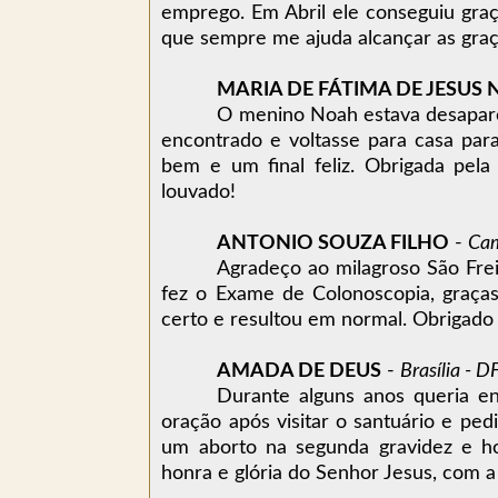
emprego. Em Abril ele conseguiu graç
que sempre me ajuda alcançar as graç
MARIA DE FÁTIMA DE JESUS 
O menino Noah estava desaparec
encontrado e voltasse para casa par
bem e um final feliz. Obrigada pel
louvado!
ANTONIO SOUZA FILHO
-
Cam
Agradeço ao milagroso São Fre
fez o Exame de Colonoscopia, graça
certo e resultou em normal. Obrigado
AMADA DE DEUS
-
Brasília - DF
Durante alguns anos queria eng
oração após visitar o santuário e ped
um aborto na segunda gravidez e ho
honra e glória do Senhor Jesus, com a