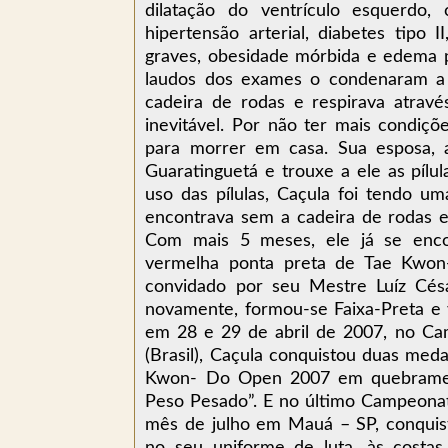
dilatação do ventrículo esquerdo
hipertensão arterial, diabetes tipo 
graves, obesidade mórbida e edema 
laudos dos exames o condenaram a 
cadeira de rodas e respirava atravé
inevitável. Por não ter mais condiçõ
para morrer em casa. Sua esposa, a
Guaratinguetá e trouxe a ele as pílu
uso das pílulas, Caçula foi tendo u
encontrava sem a cadeira de rodas 
Com mais 5 meses, ele já se encon
vermelha ponta preta de Tae Kwon-
convidado por seu Mestre Luíz Césa
novamente, formou-se Faixa-Preta e v
em 28 e 29 de abril de 2007, no Ca
(Brasil), Caçula conquistou duas med
Kwon- Do Open 2007 em quebramento
Peso Pesado”. E no último Campeonat
mês de julho em Mauá – SP, conquis