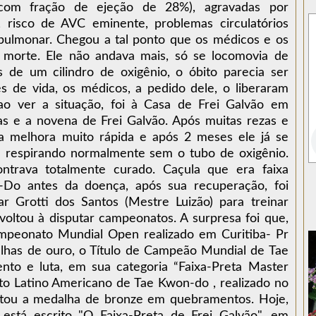
, com fração de ejeção de 28%), agravadas por
II, risco de AVC eminente, problemas circulatórios
pulmonar. Chegou a tal ponto que os médicos e os
morte. Ele não andava mais, só se locomovia de
s de um cilindro de oxigênio, o óbito parecia ser
es de vida, os médicos, a pedido dele, o liberaram
o ver a situação, foi à Casa de Frei Galvão em
las e a novena de Frei Galvão. Após muitas rezas e
ma melhora muito rápida e após 2 meses ele já se
e respirando normalmente sem o tubo de oxigênio.
trava totalmente curado. Caçula que era faixa
Do antes da doença, após sua recuperação, foi
r Grotti dos Santos (Mestre Luizão) para treinar
oltou à disputar campeonatos. A surpresa foi que,
mpeonato Mundial Open realizado em Curitiba- Pr
alhas de ouro, o Título de Campeão Mundial de Tae
 e luta, em sua categoria “Faixa-Preta Master
o Latino Americano de Tae Kwon-do , realizado no
tou a medalha de bronze em quebramentos. Hoje,